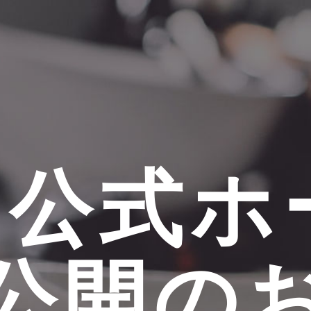
.and公式
公開の