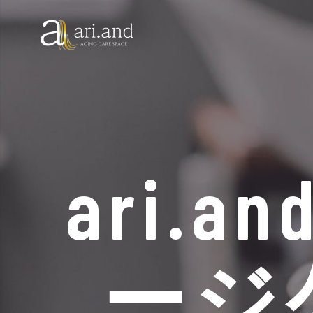
ari
ージ